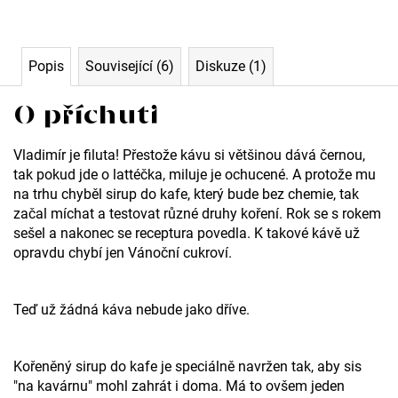
a
j
í
Popis
Související (6)
Diskuze (1)
t
O příchuti
?
Vladimír je filuta! Přestože kávu si většinou dává černou,
tak pokud jde o lattéčka, miluje je ochucené. A protože mu
na trhu chyběl sirup do kafe, který bude bez chemie, tak
začal míchat a testovat různé druhy koření. Rok se s rokem
Hledat
sešel a nakonec se receptura povedla. K takové kávě už
opravdu chybí jen Vánoční cukroví.
Teď už žádná káva nebude jako dříve.
D
o
Kořeněný sirup do kafe je speciálně navržen tak, aby sis
p
"na kavárnu" mohl zahrát i doma. Má to ovšem jeden
o