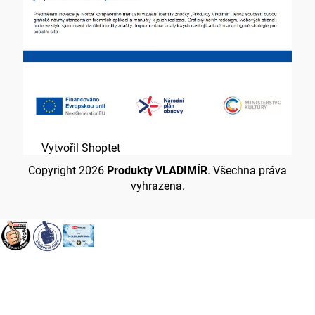
Vytvořil Shoptet
Copyright 2026
Produkty VLADIMÍR
. Všechna práva
vyhrazena.
Přejít
na
obsah