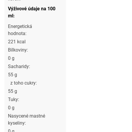
Výživové údaje na 100
ml:
Energetická
hodnota:
221 kcal
Bílkoviny:
0 g
Sacharidy:
55 g
z toho cukry:
55 g
215
Tuky:
Kč
0 g
Nasycené mastné
kyseliny:
0 g