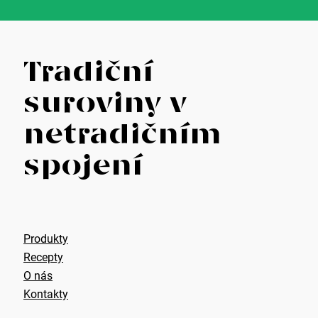
Z
Tradiční
á
suroviny v
p
netradičním
a
spojení
t
í
Produkty
Recepty
O nás
Kontakty