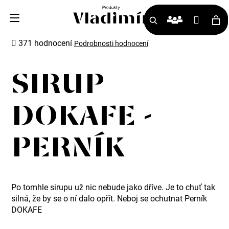
K
Přihlá
o
Hledat
Ná
š
Průměrné
371 hodnocení
Podrobnosti hodnocení
hodnocení
í
ko
produktu
k
je
SIRUP
3,7
z
DOKAFE -
5
hvězdiček.
PERNÍK
Po tomhle sirupu už nic nebude jako dříve. Je to chuť tak
Zpět
Zpět
silná, že by se o ní dalo opřít. Neboj se ochutnat Perník
DOKAFE
C