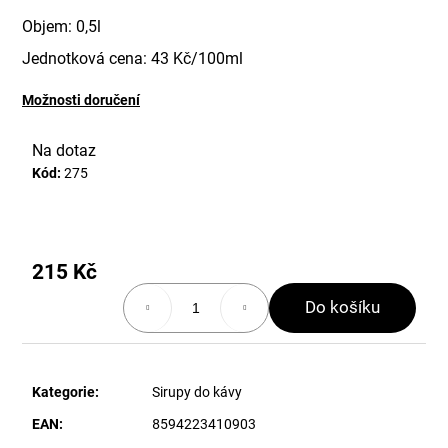
Objem: 0,5l
o
Jednotková cena: 43 Kč/100ml
p
o
Možnosti doručení
t
Na dotaz
ř
Kód:
275
e
b
u
215 Kč
Měrná
j
cena:
Do košíku
e
t
e
Kategorie
:
Sirupy do kávy
n
EAN
:
8594223410903