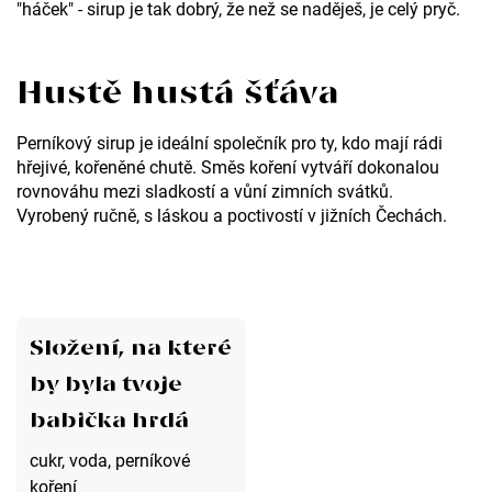
"háček" - sirup je tak dobrý, že než se naděješ, je celý pryč.
r
u
Hustě hustá šťáva
č
u
Perníkový sirup je ideální společník pro ty, kdo mají rádi
j
hřejivé, kořeněné chutě. Směs koření vytváří dokonalou
rovnováhu mezi sladkostí a vůní zimních svátků.
e
Vyrobený ručně, s láskou a poctivostí v jižních Čechách.
m
e
sirup
Složení, na které
-
by byla tvoje
greponáda
babička hrdá
cukr, voda, perníkové
koření