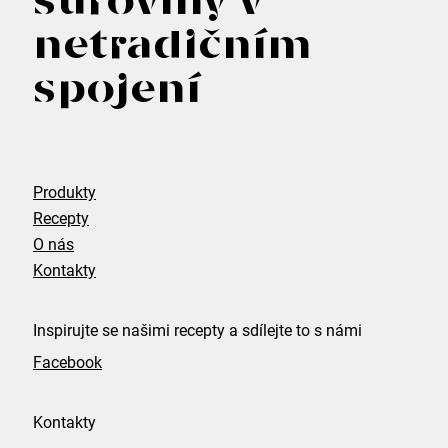
suroviny v
p
netradičním
a
spojení
t
í
Produkty
Recepty
O nás
Kontakty
Inspirujte se našimi recepty a sdílejte to s námi
Facebook
Kontakty