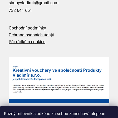
sirupyvladimir@gmail.com
732 641 661
Obchodní podmínky
Ochrana osobních údajů
Pár řádků o cookies
Každý milovník sladkého za sebou zanechává ulepené