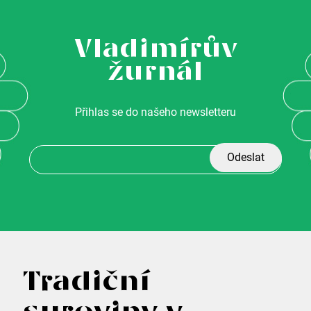
d
a
Vladimírův
c
žurnál
í
p
Přihlas se do našeho newsletteru
r
v
k
y
v
ý
p
Z
i
Tradiční
s
á
u