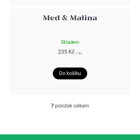
Med & Malina
Skladem
235 Kč
/ ks
Do košíku
7
položek celkem
O
v
l
á