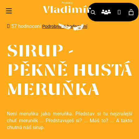
K
Přihlá
o
Hledat
Ná
š
Průměrné
57 hodnocení
Podrobnosti hodnocení
hodnocení
í
ko
produktu
k
je
SIRUP -
3,7
z
PĚKNĚ HUSTÁ
5
hvězdiček.
MERUŇKA
Není meruňka jako meruňka. Představ si tu nejzralejší
Zpět
Zpět
chuť meruněk ... Představuješ si? ... Máš to? ... A takto
chutná náš sirup.
C