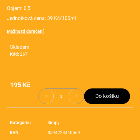
o
Objem: 0,5l
p
Jednotková cena: 39 Kč/100ml
o
Možnosti doručení
t
Skladem
ř
Kód:
267
e
b
u
195 Kč
Měrná
j
cena:
Do košíku
e
t
e
Kategorie
:
Sirupy
n
EAN
:
8594223410569