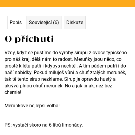
a
j
í
Popis
Související (6)
Diskuze
t
O příchuti
?
Vždy, když se pustíme do výroby sirupu z ovoce typického
pro náš kraj, dělá nám to radost.
Meruňky jsou něco, co
prostě k létu patří i kdybys nechtěl. A tím pádem patří i do
naší nabídky.
Pokud miluješ vůni a chuť zralých meruněk,
Hledat
tak tě tento sirup nezklame. Sirup je opravdu hustý a
ukrývá plnou chuť meruněk. No a jak jinak, než bez
chemie!
D
Meruňkově nejlepší volba!
o
p
PS: vystačí skoro na 6 litrů limonády.
o