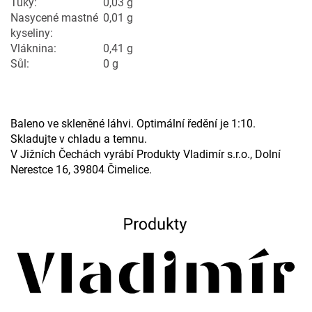
Tuky:
0,03 g
Nasycené mastné
0,01 g
kyseliny:
Vláknina:
0,41 g
Sůl:
0 g
Baleno ve skleněné láhvi. Optimální ředění je 1:10.
Skladujte v chladu a temnu.
V Jižních Čechách vyrábí Produkty Vladimír s.r.o., Dolní
Nerestce 16, 39804 Čimelice.
215
Kč