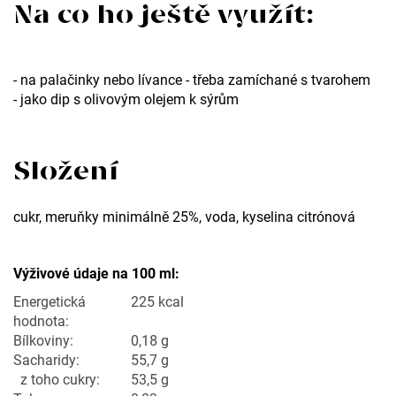
Na co ho ještě využít:
r
u
č
- na palačinky nebo lívance - třeba zamíchané s tvarohem
u
- jako dip s olivovým olejem k sýrům
j
e
Složení
m
e
cukr, meruňky minimálně 25%, voda, kyselina citrónová
sirup
Výživové údaje na 100 ml:
-
Energetická
225 kcal
citronáda
hodnota:
Bílkoviny:
0,18 g
Sacharidy:
55,7 g
z toho cukry:
53,5 g