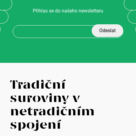
Přihlas se do našeho newsletteru
Z
Tradiční
á
suroviny v
p
netradičním
a
spojení
t