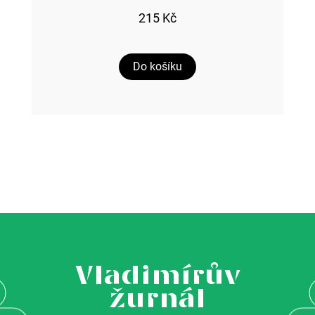
215 Kč
Do košíku
Vladimírův
žurnál