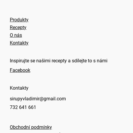
í
Produkty
Recepty
O nás
Kontakty
Inspirujte se našimi recepty a sdílejte to s námi
Facebook
Kontakty
sirupyvladimir@gmail.com
732 641 661
Obchodní podmínky