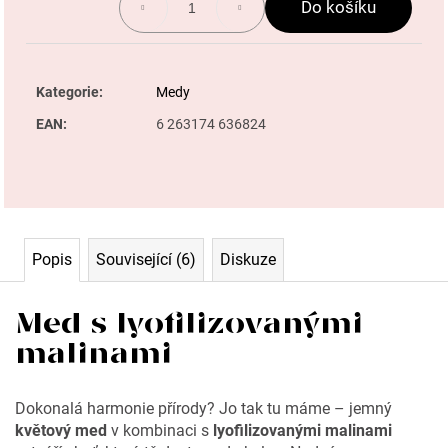
o
Do košíku
r
u
Kategorie
:
Medy
č
u
EAN
:
6 263174 636824
j
e
m
e
Popis
Související (6)
Diskuze
sirup
Med s lyofilizovanými
-
malinami
levandule
Dokonalá harmonie přírody? Jo tak tu máme – jemný
květový med
v kombinaci s
lyofilizovanými malinami