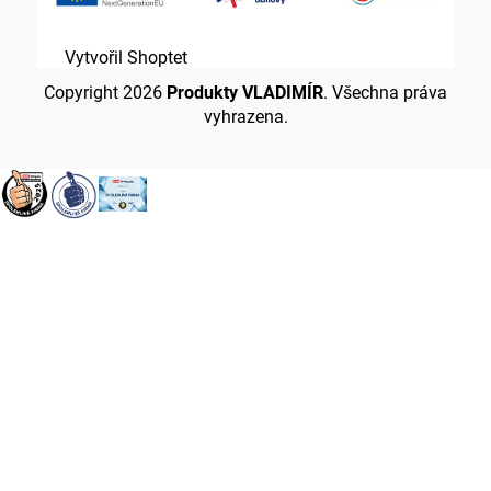
Vytvořil Shoptet
Copyright 2026
Produkty VLADIMÍR
. Všechna práva
vyhrazena.
Přejít
na
obsah