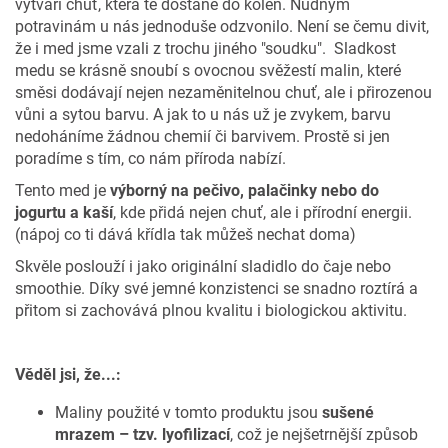
vytváří chuť, která tě dostane do kolen. Nudným
potravinám u nás jednoduše odzvonilo. Není se čemu divit,
že i med jsme vzali z trochu jiného "soudku". Sladkost
medu se krásně snoubí s ovocnou svěžestí malin, které
směsi dodávají nejen nezaměnitelnou chuť, ale i přirozenou
vůni a sytou barvu. A jak to u nás už je zvykem, barvu
nedoháníme žádnou chemií či barvivem. Prostě si jen
poradíme s tím, co nám příroda nabízí.
Tento med je
výborný na pečivo, palačinky nebo do
jogurtu a kaší
, kde přidá nejen chuť, ale i přírodní energii.
(nápoj co ti dává křídla tak můžeš nechat doma)
Skvěle poslouží i jako originální sladidlo do čaje nebo
smoothie. Díky své jemné konzistenci se snadno roztírá a
přitom si zachovává plnou kvalitu i biologickou aktivitu.
175
Kč
Věděl jsi, že...:
Maliny použité v tomto produktu jsou
sušené
mrazem – tzv. lyofilizací
, což je nejšetrnější způsob