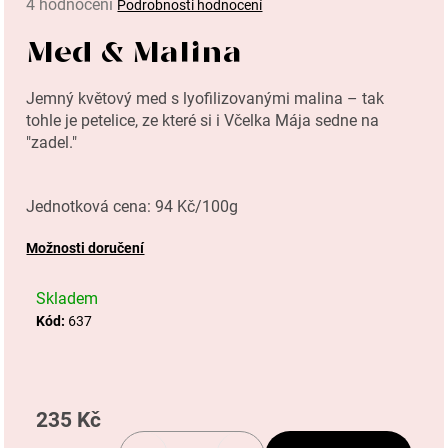
4 hodnocení
Podrobnosti hodnocení
a
hodnocení
produktu
j
Med & Malina
je
í
4,8
Jemný květový med s lyofilizovanými malina – tak
z
t
tohle je petelice, ze které si i Včelka Mája sedne na
5
"
zadel."
?
hvězdiček.
Jednotková cena: 94 Kč/100g
Možnosti doručení
Hledat
Skladem
Kód:
637
D
o
235 Kč
p
Měrná
cena: