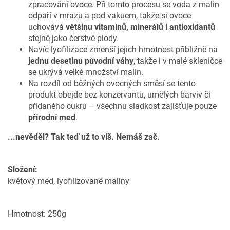
zpracování ovoce. Při tomto procesu se voda z malin
odpaří v mrazu a pod vakuem, takže si ovoce
uchovává
většinu vitamínů, minerálů i antioxidantů
stejně jako čerstvé plody.
Navíc lyofilizace zmenší jejich hmotnost přibližně na
jednu desetinu původní váhy
, takže i v malé skleničce
se ukrývá velké množství malin.
Na rozdíl od běžných ovocných směsí se tento
produkt obejde bez konzervantů, umělých barviv či
přidaného cukru – všechnu sladkost zajišťuje pouze
přírodní med
.
...nevěděl? Tak teď už to víš. Nemáš zač.
Složení:
květový med, lyofilizované maliny
Hmotnost: 250g