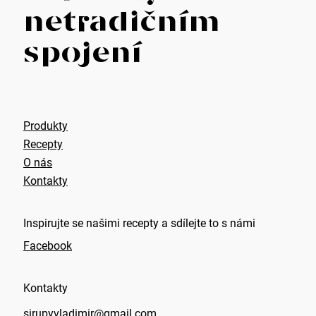
p
netradičním
a
spojení
t
í
Produkty
Recepty
O nás
Kontakty
Inspirujte se našimi recepty a sdílejte to s námi
Facebook
Kontakty
sirupyvladimir@gmail.com