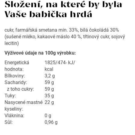
Složení, na které by byla
Vaše babička hrdá
cukr, farmářská smetana min. 33%, bílá čokoládá 30%
(sušené mléko, kakaové máslo 40 %, třtinový cukr, sojový
lecitin)
Výživové údaje na 100g výrobku:
Energetická
1825/474- kJ/
hodnota:
kcal
Bílkoviny:
3,2 g
Sacharidy:
59 g
z toho cukry:
59 g
Tuky:
35 g
195
Nasycené mastné
22 g
Kč
kyseliny:
Vláknina:
0 g
Sůl:
0,96 g