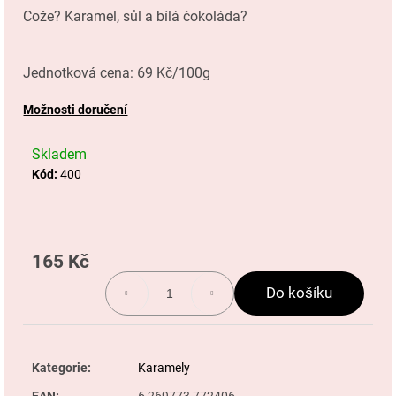
a
Cože? Karamel, sůl a bílá čokoláda?
5
j
hvězdiček.
í
Jednotková cena: 69 Kč/100g
t
Možnosti doručení
?
Skladem
Kód:
400
Hledat
165 Kč
Měrná
cena:
Do košíku
D
o
p
Kategorie
:
Karamely
o
EAN
:
6 269773 772406