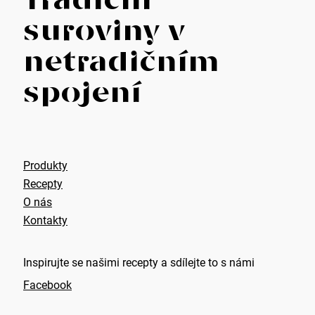
Tradiční
á
suroviny v
p
netradičním
a
spojení
t
í
Produkty
Recepty
O nás
Kontakty
Inspirujte se našimi recepty a sdílejte to s námi
Facebook