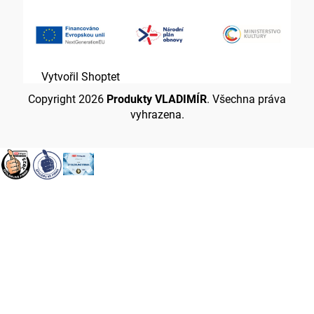
Vytvořil Shoptet
Copyright 2026
Produkty VLADIMÍR
. Všechna práva
vyhrazena.
Přejít
na
obsah