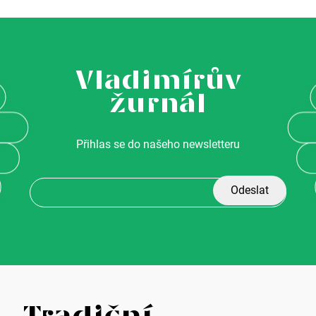
Vladimírův
žurnál
Přihlas se do našeho newsletteru
Z