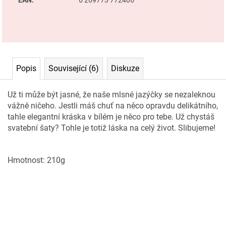
r
u
č
u
Popis
Související (6)
Diskuze
j
e
Už ti může být jasné, že naše mlsné jazýčky se nezaleknou
m
vážně ničeho. Jestli máš chuť na něco opravdu delikátního,
tahle elegantní kráska v bílém je něco pro tebe. Už chystáš
e
svatební šaty? Tohle je totiž láska na celý život. Slibujeme!
sirup
Hmotnost: 210g
-
kořene
kus