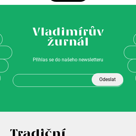
e
b
u
Vladimírův
j
žurnál
e
t
Přihlas se do našeho newsletteru
e
n
a
j
í
t
?
Z
Tradiční