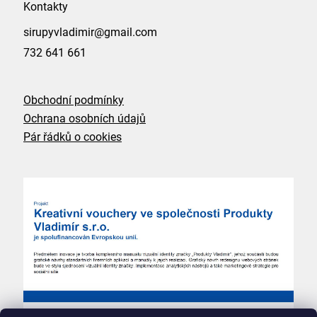
Kontakty
m
e
sirupyvladimir@gmail.com
732 641 661
sirup
-
Obchodní podmínky
pěkně
Ochrana osobních údajů
hustá
Pár řádků o cookies
jahoda
195
Kč