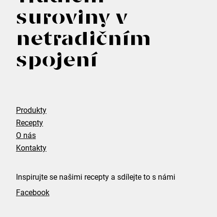
á
suroviny v
p
Hledat
netradičním
a
spojení
t
D
í
o
p
Produkty
o
Recepty
O nás
r
Kontakty
u
č
Inspirujte se našimi recepty a sdílejte to s námi
u
Facebook
j
e