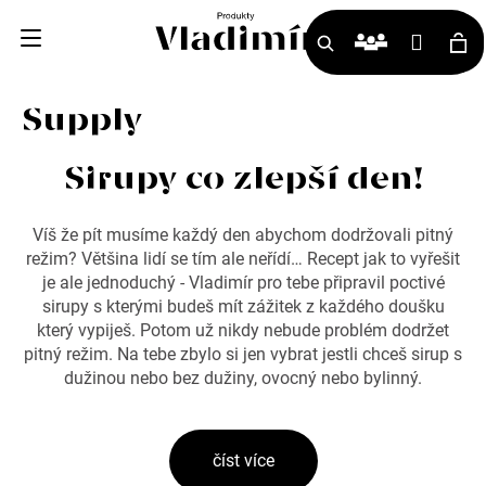
K
Přihlá
o
Hledat
Ná
š
Supply
í
ko
k
Sirupy co zlepší den!
Zpět
Zpět
Víš že pít musíme každý den abychom dodržovali pitný
režim? Většina lidí se tím ale neřídí… Recept jak to vyřešit
C
je ale jednoduchý - Vladimír pro tebe připravil poctivé
sirupy s kterými budeš mít zážitek z každého doušku
o
který vypiješ. Potom už nikdy nebude problém dodržet
p
pitný režim. Na tebe zbylo si jen vybrat jestli chceš sirup s
dužinou nebo bez dužiny, ovocný nebo bylinný.
o
t
ř
číst více