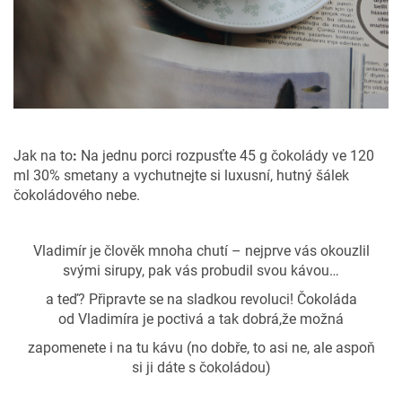
Jak na to
:
Na jednu porci rozpusťte 45 g čokolády ve 120
ml 30% smetany a vychutnejte si luxusní, hutný šálek
čokoládového nebe.
Vladimír je člověk mnoha chutí –
nejprve vás okouzlil
svými
sirupy, pak vás probudil svou
kávou…
a teď? Připravte se na
sladkou revoluci! Čokoláda
od
Vladimíra je poctivá a tak dobrá,
že možná
zapomenete i na tu
kávu (no dobře, to asi ne, ale
aspoň
si ji dáte s čokoládou)