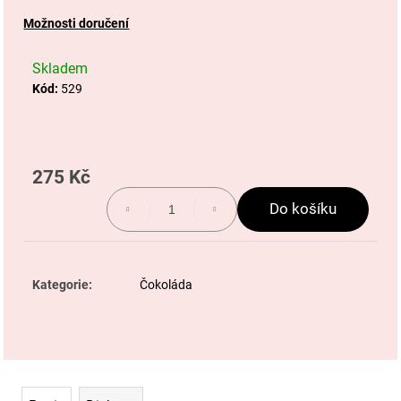
j
Možnosti doručení
e
Skladem
m
Kód:
529
e
sirup
275 Kč
Měrná
-
cena:
ličidračičiči
Do košíku
Kategorie
:
Čokoláda