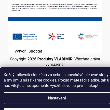
Vytvořil Shoptet
Copyright 2026
Produkty VLADIMÍR
. Všechna práva
vyhrazena.
Každý milovník sladkého za sebou zanechává ulepené stopy
a my jim u nás říkáme cookies. Pokud máte rádi sladké, tak u
nás vítejte a nezapomeňte využít slevu na první nákup!
Přejít
na
Nastavení
obsah