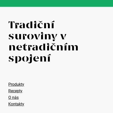
Z
Tradiční
á
suroviny v
p
netradičním
a
spojení
t
í
Produkty
Recepty
O nás
Kontakty