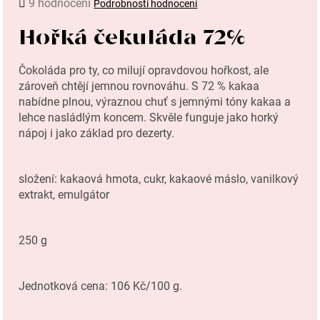
9 hodnocení
Podrobnosti hodnocení
?
hodnocení
produktu
Hořká čekuláda 72%
je
4,2
Čokoláda pro ty, co milují opravdovou hořkost, ale
z
zároveň chtějí jemnou rovnováhu. S 72 % kakaa
5
Hledat
nabídne plnou, výraznou chuť s jemnými tóny kakaa a
hvězdiček.
lehce nasládlým koncem. Skvěle funguje jako horký
nápoj i jako základ pro dezerty.
D
složení: kakaová hmota, cukr, kakaové máslo, vanilkový
o
extrakt, emulgátor
p
o
250 g
r
u
Jednotková cena: 106 Kč/100 g.
č
u